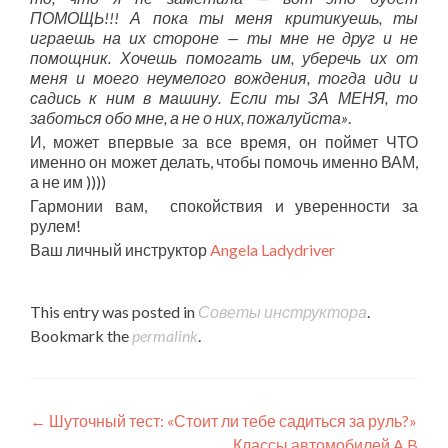
ПОМОЩЬ!!! А пока ты меня критикуешь, ты
играешь на их стороне — ты мне не друг и не
помощник. Хочешь помогать им, уберечь их от
меня и моего неумелого вождения, тогда иди и
садись к ним в машину. Если ты ЗА МЕНЯ, то
заботься обо мне, а не о них, пожалуйста»
.
И, может впервые за все время, он поймет ЧТО
именно он может делать, чтобы помочь именно ВАМ,
а не им ))))
Гармонии вам, спокойствия и уверенности за
рулем!
Ваш личный инструктор
Angela Ladydriver
This entry was posted in
Советы инструктора
.
Bookmark the
permalink
.
Post
←
Шуточный тест: «Стоит ли тебе садиться за руль?»
Классы автомобилей A B