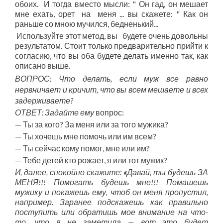
обоих. И тогда вместо мысли: " Он гад, он мешает
мне ехать, орет на меня ... вы скажете: " Как он
раньше со мною мучился, бедненький...
Используйте этот метод, вы будете очень довольны
результатом. Стоит только предварительно прийти к
согласию, что вы оба будете делать именно так, как
описано выше.
ВОПРОС: Что делать, если муж все равно
нервничает и кричит, что вы всем мешаете и всех
задерживаете?
ОТВЕТ: Задайте ему
вопрос:
— Ты за кого? За меня или за того мужика?
— Ты хочешь мне помочь или им всем?
— Ты сейчас кому помог, мне или им?
— Тебе детей кто рожает, я или тот мужик?
И, далее, спокойно скажите:
«
Давай, ты будешь ЗА
МЕНЯ!!! Помогать будешь мне!!! Помашешь
мужику и покажешь ему, чтоб он меня пропустил,
например. Заранее подскажешь как правильно
поступить или обратишь мое внимание на что-
то, что я не заметила — вот это будет